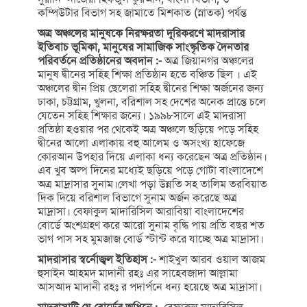
কম্পিউটার বিভাগ সহ জামাতে মিশকাত (স্নাতক) পর্যন্ত
অত্র অঞ্চলের মানুষকে নিরক্ষরতা দূরিকরণে মাদরাসার
ইতিবাচ ভূমিকা, মানুষের সামাজিক সাংস্কৃতিক দৈনতার
পরিবর্তনে প্রতিষ্ঠানের অবদান :-
অত্র জিয়ানগর অঞ্চলের
মানুষ দ্বীনের সহিহ শিক্ষা প্রতিষ্ঠান হতে বঞ্চিত ছিল । এই
অঞ্চলের দ্বীন প্রিয় ছেলেরা সহিহ দ্বীনের শিক্ষা অর্জনের জন্য
ঢাকা, চট্টগ্রাম, খুলনা, বরিশাল সহ দেশের অনেক প্রান্তে চলে
যেতেন সহিহ শিক্ষার জন্যে। ১৯৯৮সালে এই মাদরাসা
প্রতিষ্ঠা হওয়ার পর থেকেই অত্র অঞ্চলে ছড়িয়ে পড়ে সহিহ
দ্বীনের আলো এলাকায় বহু আলেম ও অসংখ্য হাফেজে
কোরআন উপহার দিয়ে এলাকা ধন্য করেছেন অত্র প্রতিষ্ঠান।
এব খুব অল্প দিনের মধ্যেই ছড়িয়ে পড়ে গোটা বাংলাদেশে
অত্র মাদ্রাসার সুনাম।লেখা পড়া উন্নতি সহ তালিম তরবিয়াত
দিক দিয়ে বরিশাল বিভাগে সুনাম অর্জন করেছে অত্র
মাদ্রাসা। বেফাকুল মাদারিসিল আরাবিয়া বাংলাদেশের
বোর্ডে অংশগ্রহণ করে আরো সুনাম বৃদ্ধি পায় প্রতি বছর শত
ভাগ পাস সহ মুমজাজ বোর্ড স্টান্ট করে যাচ্ছে অত্র মাদ্রাসা।
মাদরাসার স্বর্নোজ্বল ইতিহাস :-
শাইখুল আরব ওয়াল আজম
হুসাইন আহমদ মাদানী রহঃ এর সাহেবজাদা আল্লামা
আসআদ মাদানী রহঃ র পদার্পনে ধন্য হয়েছে অত্র মাদ্রাসা।