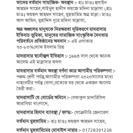
তাদের বর্তমান সামাজিক- অবস্থান :-
হাঃ মাওঃ হুসাইন
আহমদ সাহেব,শাইখুল হাদীস ফয়জে মদিনা মাদ্রাসা।,হাঃ
মাওঃ ফয়ছল আহমদ সাহেব, মুহতামিম অত্র মাদ্রা। মাওঃ
আল আমিন, মুহাদ্দিস নুরে মদিনা মাদ্রাসা,
অত্র অঞ্চলের মানুষকে নিরক্ষরতা দূরিকরণে মাদরাসার
ইতিবাচ ভূমিকা, মানুষের সামাজিক সাংস্কৃতিক দৈনতার
পরিবর্তনে প্রতিষ্ঠানের অবদান :-
এই এলাকার
৭০-৮০%লোক ইসলাম প্রিয়
মাদরাসার স্বর্নোজ্বল ইতিহাস :-
১৯৯৩ সাল থেকে অনেক
আলেম এই মাদ্রাসার ফসল
মাদরাসার বর্তমান অবস্থা বর্ণনা করে আগামীর পরিকল্পনা :-
পঞ্চম শ্রেণী পর্যন্ত,আগামীর পরিকল্পনা ২০২০সালের মধ্যে
নাহবেমীর পর্যন্ত খোলা,প্রত্যেক ঘর থেকে একজন আলেম
তৈরী করা।
মাদরাসাটি যে বোর্ডের অধিনে :-
বেফাকুল মাদারিসিল
আরাবিয়া বাংলাদে,
মাদরাসার হিসাব ব্যাবস্থা / ফান্ড:-
সেক্রেটারি জেনারেল
বর্তমান মুহতামিম :-
হাঃ মাওঃ ফয়ছল আহমদ সাহেব,
বর্তমান মুহতামিমের মোবাইল নাম্বার :-
01728391238