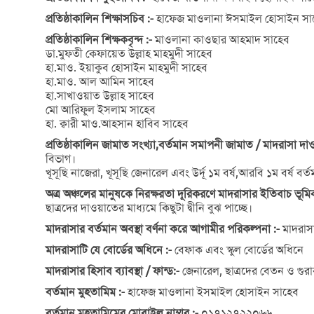
প্রতিষ্ঠাকালিন শিক্ষাসচিব :-
হাফেজ মাওলানা ঈসমাইল হোসাইন সা
প্রতিষ্ঠাকালিন শিক্ষকবৃন্দ :-
মাওলানা কাওছার আহমাদ সাহেব
ডা.মুফতী কেফায়েত উল্লাহ মাহমুদী সাহেব
হা.মাও. ইয়াকুব হোসাইন মাহমুদী সাহেব
হা.মাও. আল আমিন সাহেব
হা.সাখাওয়াত উল্লাহ সাহেব
মো আরিফুল ইসলাম সাহেব
হা. ক্বারী মাও.আহসান হাবিব সাহেব
প্রতিষ্ঠাকালিন জামাত সংখ্যা,বর্তমান সমাপনী জামাত / মাদরাসা দাও
বিভাগ।
খূসূছি নাজেরা, খূসূছি জেনারেল এবং উর্দূ ১ম বর্ষ,আরবি ১ম বর্ষ বর্
অত্র অঞ্চলের মানুষকে নিরক্ষরতা দূরিকরণে মাদরাসার ইতিবাচ ভূমিক
ছাত্রদের দাওয়াতের মাধ্যমে কিছুটা দ্বীনি বুঝ পাচ্ছে।
মাদরাসার বর্তমান অবস্থা বর্ণনা করে আগামীর পরিকল্পনা :-
মাদরাস
মাদরাসাটি যে বোর্ডের অধিনে :-
বেফাক এবং স্কুল বোর্ডের অধিনে
মাদরাসার হিসাব ব্যাবস্থা / ফান্ড:-
জেনারেল, ছাত্রদের বেতন ও গুরা
বর্তমান মুহতামিম :-
হাফেজ মাওলানা ইসমাইল হোসাইন সাহেব
বর্তমান মুহতামিমের মোবাইল নাম্বার :-
০১৭১২৭২২০৬৬