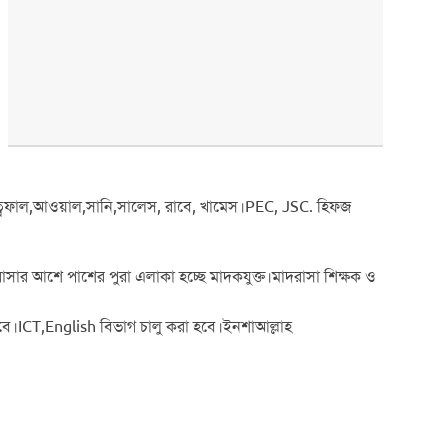
আত্বফাল,আওয়াল,সানি,সালেস, রাবে, খামেস।PEC, JSC. হিফজ
াসার আশে পাশের পুরা এলাকা হচ্ছে মাদকযুক্ত।মাদরাসা শিক্ষক ও
হবে।ICT,English বিভাগ চালু করা হবে।ইনশাআল্লাহ