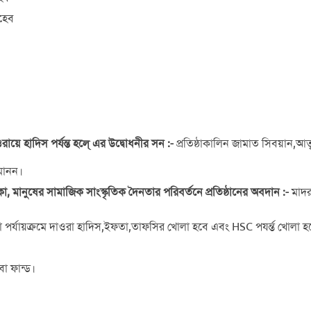
হেব
রায়ে হাদিস পর্যন্ত হলে্ এর উদ্বোধনীর সন :-
প্রতিষ্ঠাকালিন জামাত সিবয়ান,
তমানন।
া, মানুষের সামাজিক সাংস্কৃতিক দৈনতার পরিবর্তনে প্রতিষ্ঠানের অবদান :-
মাদর
া পর্যায়ক্রমে দাওরা হাদিস,ইফতা,তাফসির খোলা হবে এবং HSC পযর্ন্ত খোলা 
বা ফান্ড।