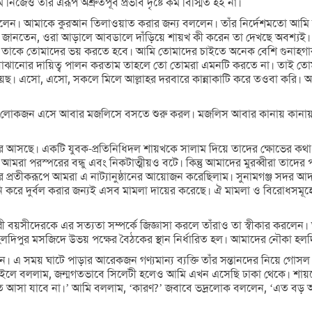
েও তাঁর এরূপ অশ্রুতপূর্ব প্রভাব দৃষ্টে কম বিস্মিত হই না।
়লেন। আমাকে কুরআন তিলাওয়াত করার জন্য বললেন। তাঁর নির্দেশমতো আমি
খ জানতেন, ওরা আড়ালে আবডালে দাঁড়িয়ে শায়খ কী করেন তা দেখছে অবশ্যই। 
ে তাকে তোমাদের ভয় করতে হবে। আমি তোমাদের চাইতে অনেক বেশি গুনাহগ
র দায়িত্ব পালন করতাম তাহলে তো তোমরা এমনটি করতে না। তাই তোমাদের এ 
়িয়েছ। এসো, এসো, সকলে মিলে আল্লাহর দরবারে কান্নাকাটি করে তওবা করি
একে লোকজন এসে আবার মজলিসে বসতে শুরু করল। মজলিস আবার কানায় কানা
রে আসছে। একটি যুবক-প্রতিনিধিদল শায়খকে সালাম দিয়ে তাদের ক্ষোভের কথা 
রা পরস্পরের বন্ধু এবং নিকটাত্মীয়ও বটে। কিন্তু আমাদের মুরব্বীরা তাদের প
দ্রোহের প্রতীকরূপে আমরা এ নাট্যানুষ্ঠানের আয়োজন করেছিলাম। সুনামগঞ্জ সদর 
 করে দুর্বল করার জন্যই এসব মামলা দায়ের করেছে। ঐ মামলা ও বিরোধস
বী বয়সীদেরকে এর সত্যতা সম্পর্কে জিজ্ঞাসা করলে তাঁরাও তা স্বীকার করলেন
হলদিপুর মসজিদে উভয় পক্ষের বৈঠকের স্থান নির্ধারিত হল। আমাদের নৌকা হল
এ সময় ঘাটে পাড়ার আরেকজন গণ্যমান্য ব্যক্তি তাঁর সন্তানদের নিয়ে গ
ইলে বললাম, জন্মগতভাবে সিলেটী হলেও আমি এখন এসেছি ঢাকা থেকে। শায়খে 
ে আসা যাবে না।’ আমি বললাম, ‘কারণ?’ জবাবে ভদ্রলোক বললেন, ‘এত বড়