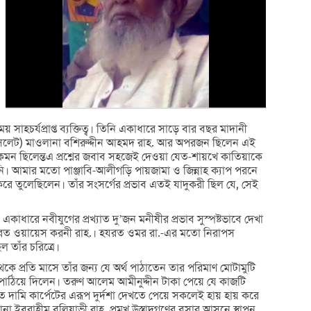
াহচর্যপ্রাপ্ত ব্যক্তিত্ব। তিনি একাধারে সাড়ে বার বছর মাদানী
(সিলেট) মাওলানা বশিরুদ্দীন আহমদ রাহ. আর অপরজন ছিলেন এই
েমন ছিলেন্তএ প্রশ্নের জবাব সহজেই দেওয়া যেত-শায়খে কাতিয়াকে
ি। আমার মতো পাঞ্জাবি-আলীগড়ি পায়জামা ও জিন্নাহ ক্যাপ পরনে
 করে তুলেছিলেন। তাঁর সংসর্গের প্রভাব এতই যাদুকরী ছিল যে, সেই
কাধারে নবীযুগের প্রখ্যাত দু’জন মনীষীর প্রভাব সুস্পষ্টভাবে দেখা
রত ওয়ায়েস করনী রাহ.। হযরত ওমর রা.-এর মতো নিরাপস
 তাঁর চরিত্রে।
ে প্রতি মাসে তাঁর জন্য যে অর্থ পাঠাতেন তার পরিমাণ মোটামুটি
ঠিয়ে দিলেন। তরুণ আলেম আমীনুদ্দীন টাকা পেয়ে যে কাজটি
ামি কার্পেটের এরূপ দুর্দশা দেখতে পেয়ে সকলেই হায় হায় করে
ইবরাহীম বলিয়াভী রাহ. প্রমুখ উস্তাদগণের বসার আসনে স্থাপন