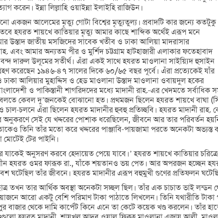
যাগ করেন। ইন্না লিল্লাহি ওয়াইন্না ইলাইহি রাজিউন।
জন আলেমের মৃত্যু গোটা বিশ্বের মৃত্যুতুল্য। প্রবাদটি কার জন্যে কতটুকু
 তবে হযরত শায়খে কাতিয়ার মৃত্যু আমার কাছে শাব্দিক অর্থেই এরূপ মনে
 আমার উস্তাদ জাতীয় মসজিদের সাবেক খতীব ও ঢাকা আলিয়া মাদরাসার
. এবং আমার অন্যতম পীর ও মুর্শিদ চট্টগ্রাম হাটহাজারী এলাকার ফতেহাবাদ
্দ দারুল উলূমের সতীর্থ। এঁরা একই সাথে হযরত মাওলানা সাইয়্যিদ হুসাইন
হণ করেছেন ১৯৪৬-৪৭ সালের দিকে ৬০/৬৫ বছর পূর্বে। এঁরা প্রত্যেকেই যাঁর
ঢাকা আলিয়ার মুহাদ্দিস ও হেড মাওলানা উস্তাদ মাওলানা ওবায়দুল হকের
ংলাদেশী ও পাকিস্তানী শাগরিদদের মধ্যে মাদানী রাহ.-এর খেদমতে সর্বাধিক সময় স
গল বলতে কেবল দু’জনকেই বোঝানো হত। প্রথমজন ছিলেন হযরত শায়খে বাঘা 
 চাল-চলনে এঁরা ছিলেন হযরত মাদানীর হুবহু প্রতিচ্ছবি। হযরত মাদানী রাহ. ক
নীর অনুকরণে সেই যে খদ্দরের পোশাক ধরেছিলেন, জীবনে আর তার পরিবর্তন হয়ন
 নেতাকেও তিনি তাঁর মতো করে খদ্দরের পাঞ্জাবি-পায়জামা পরতে অনেকটা অভ্যস্ত
তা মোটেই টের পাইনি।
র যাকেই অনুসরণ করবে হেদায়েত পেয়ে যাবে।’ হযরত শায়খে কাতিয়ার চরিত্রে এ
মীন হযরত ওমর ফারূক রা., যাঁকে শয়তানও ভয় পেত। আর অপরজন হচ্ছেন হয
সমাবেশ ঘটেছিল তাঁর জীবনে। হযরত মাদানীর এরূপ বহুমুখী গুণের প্রতিফলন ঘটেছিল
র তখন তার আর্থিক অবস্থা অনেকটা সচ্ছল ছিল। তাঁর এক চাচাত ভাই লন্ডন থেক
়োজনে আরো একটু বেশি পরিমাণ টাকা পাঠাতে লিখলেন। তিনি যথারীতি টাকা পা
বাজার থেকে দামি কার্পেট কিনে এনে তা কেটে কয়েক খণ্ড করলেন। তাঁর হাতে দ
ডগুলো হযরত মাদানী, শায়খুল আদব ওয়াল ফিকহ মাওলানা এজায আলী, মাওলানা 