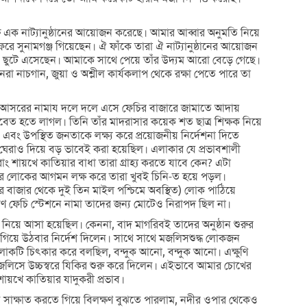
ক্তি এক নাট্যানুষ্ঠানের আয়োজন করেছে। আমার আব্বার অনুমতি নিয়ে
রে সুনামগঞ্জ গিয়েছেন। ঐ ফাঁকে তারা ঐ নাট্যানুষ্ঠানের আয়োজন
িয়ে ছুটে এসেছেন। আমাকে সাথে পেয়ে তাঁর উদ্যম আরো বেড়ে গেছে।
রা নাচগান, জুয়া ও অশ্লীল কার্যকলাপ থেকে রক্ষা পেতে পারে তা
কলে আসরের নামায দলে দলে এসে ফেচির বাজারে জামাতে আদায়
েত হতে লাগল। তিনি তাঁর মাদরাসার কয়েক শত ছাত্র শিক্ষক নিয়ে
বং উপস্থিত জনতাকে লক্ষ্য করে প্রয়োজনীয় নির্দেশনা দিতে
ও দিয়ে বড় ভাবেই করা হয়েছিল। এলাকার যে প্রভাবশালী
শায়খে কাতিয়ার বাধা তারা গ্রাহ্য করতে যাবে কেন? এটা
হাজার লোকের আগমন লক্ষ করে তারা খুবই চিনি-ত হয়ে পড়ল।
েচির বাজার থেকে দুই তিন মাইল পশ্চিমে অবস্থিত) লোক পাঠিয়ে
ারণ ফেচি স্টেশনে নামা তাদের জন্য মোটেও নিরাপদ ছিল না।
নিয়ে আসা হয়েছিল। কেননা, বাদ মাগরিবই তাদের অনুষ্ঠান শুরুর
ে গিয়ে উঠবার নির্দেশ দিলেন। সাথে সাথে মজলিসশুদ্ধ লোকজন
ী লোকটি চিৎকার করে বলছিল, বন্দুক আনো, বন্দুক আনো। এক্ষুণি
 মজলিসে উচ্চস্বরে যিকির শুরু করে দিলেন। এইভাবে আমার চোখের
়খে কাতিয়ার যাদুকরী প্রভাব।
তে সাক্ষাত করতে গিয়ে বিলক্ষণ বুঝতে পারলাম, নদীর ওপার থেকেও