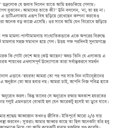
ন?’ ভদ্রলোক যে জবাব দিলেন তাতে আমি হকচকিয়ে গেলাম।
মাগণ বুঝবেন। আমাদের তাতে কী?’ উনি বললেন, ‘না, তা হয় না।
 এ ভাটিএলাকায় এরূপ বিষ ছড়িয়ে রেখেছেন কল্পনা করতেও
আমরা অনেক বড় কাজে এসেছি। ওর সাথে আমি যেন বিরোধে জড়িয়ে
পক্ষ মামলা-পাল্টামামলায় সাংঘাতিকভাকে একে অপরের বিরুদ্ধে
 মামলার সহজ সমাধান হয়ে গেল। উভয় পক্ষ পরদিনই সুনামগঞ্জে
ংস্কারক কি গোটা দেশে আর কেউ আছেন? অথচ তিনি যে এলাকায় এ
রত শায়খের এখলাসপূর্ণ উদ্যোগকে তারা সর্বান্তকরণে সমর্থন
 জানাল এভাবে-‘হযরত! আমরা তো পর পর সাত দিন নাট্যানুষ্ঠানের
এ অনুষ্ঠান তো আর হবার নয়। আমরা চাই, আপনি নিজ পবিত্র হাতে
ে যেতে অনুরোধ করল। কিন্তু তাদের সে অনুরোধ রক্ষার অবকাশ হযরতের
 নৌকার গলুই এমনভাবে বোঝাই হল যেন আরেকটু হলেই তা ডুবে যাবে।
র শ্রদ্ধেয় আব্বাজান তখনও জীবিত। ইতিপূর্বে আরো ২/৩ বার
বস্থা করবেন। সুতরাং আমার আব্বার কাছে তা ছিল অনেকটা তাঁর হবু
, ‘আপনাকে নিয়ে তো আমি কয়েকটি হারাম মজলিস পণ্ড করেছি।