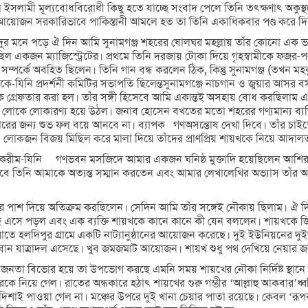
া ইসলামী মূল্যবোধবিরোধী কিছু হতে যাচ্ছে সংবাদ পেলে তিনি তৎক্ষণাৎ অকুস্থলে
 যে আয়োজন সরকারিভাবে পাকিস্তানী আমলে হত তা তিনি একাধিকবার পণ্ড করে দিয়ে
 মনে পড়ে ঐ দিন আমি সুনামগঞ্জ শহরের ষোলঘর মহল্লায় তাঁর কোনো এক ভ
ল একজন ম্যাজিস্ট্রেটের। প্রথমে তিনি দরজায় টোকা দিয়ে গৃহস্বামীকে ফজর
াব সম্পর্কে অবহিত ছিলেন। তিনি গান বন্ধ করলেন ঠিক, কিন্তু সুনামগঞ্জ (তখন 
াকিমকে-যিনি প্রদর্শনী কমিটির সভাপতি ছিলেন্তসুনামগঞ্জে নাচগান ও জুয়ার আসর
ে গ্রেফতার করা হল। তাঁর সঙ্গী হিসেবে আমি একান্তই অসহায় বোধ করছিলাম এবং
গণ লোকে লোকারণ্য হয়ে উঠল। জনাব হোসেন বখতের মতো শহরের গণ্যমান্য ব্যক্
র জন্য শুভ ফল বয়ে আনবে না। ব্যাপক গণঅসন্তোষ দেখা দিবে। তাঁর চাইতে তাঁ
 লোকজন বিজয় মিছিল করে মালা দিয়ে তাঁদের প্রাণপ্রিয় শায়খকে নিয়ে আদালত 
ফজলুল করীম-যিনি গণভবন মসজিদে আমার একজন ঘনিষ্ঠ মুক্তাদি হয়েছিলেন আ
বে তিনি আমাকে অত্যন্ত সম্মান করতেন এবং আমার লেখালেখির অভ্যাস তাঁর অ
ের পাশ দিয়ে অতিক্রম করছিলেন। সেদিন আমি তাঁর সঙ্গেই নৌকায় ছিলাম। ঐ
এসে পড়ল এবং এক ব্যক্তি শায়খকে কানে কানে কী যেন বললেন। শায়খকে 
রাতে হলদিপুর গ্রামে একটি নাট্যানুষ্ঠানের আয়োজন করেছে। দুই ইউনিয়নের দুই
পবান যাত্রাদল এসেছে। খুব জমজমাট আয়োজন। শায়খ শুধু পথ দেখিয়ে নেয়ার জন
জনতা বিভোর হয়ে তা উপভোগ করছে এমনি সময় শায়খের নৌকা নির্দিষ্ট স্থানে
ে নিয়ে গেল। রাতের অন্ধকারে হঠাৎ শায়খের গুরু গম্ভীর ‘আল্লাহু আকবার’ধ্বন
 পাওয়া গেল না। মঞ্চের উপরে দুই খানা চেয়ার পাতা রয়েছে। কেবল ‘রূপবান্তু