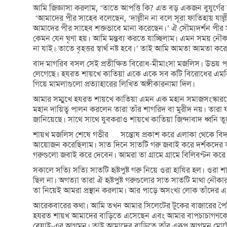
আমি জিজ্ঞাসা করলাম, ‘তাতে আপত্তি কি? এত বড় একজন বুযুর্গে
‘আমাদের পীর সাহেব বলেছেন, ‘দাল্লীন না বলে সূরা ফাতিহায় য
আমাদের পীর সাহেব শক্তভাবে মানা করেছেন।’ ঐ সৌম্যদর্শন পীর
কেমন যেন ঘৃণা হয়। আমি মন্তব্য করতে যাচ্ছিলাম। এমন সময় 
না যাই। তাতে বৃহত্তর স্বার্থ নষ্ট হবে।’ তাই আমি আমতা আমতা ক
বাদ মাগরিব বসল সেই প্রতীক্ষিত বিরোধ-মীমাংসা মজলিস। উভয় প
লেগেছে। হযরত শায়খে কাতিয়া একে একে সব কটি বিরোধের এমনি স
গিয়ে মামলাগুলো প্রত্যাহারের লিখিত অঙ্গীকারনামা দিল।
আমার সম্মুখে হযরত শায়খে কাতিয়া এমন এক মহান সমাজসংস্কার
মহান দায়িত্ব পালন করলেন তারা তাঁর শাগরিদ বা মুরীদ নয়। তারা
জানিয়েছে। সাথে সাথে যুবকরাও শায়খে কাতিয়া জিন্দাবাদ ধ্বনি 
শায়খ মজলিস শেষে গভীর সন্তোষ প্রকাশ করে এলাকা থেকে বিদায় 
আয়োজন করেছিলাম। সাত দিনে সাতটি গরু জবাই করে দর্শকদের আপ্
গরুগুলো জবাই করে দেবেন। আমরা তা গ্রামে গ্রামে বিলিবণ্টন কর
সকালে সত্যি সত্যি সাতটি হৃষ্টপুষ্ট গরু নিয়ে ওরা হাযির হল। ওরা
ছিল না। অগত্যা তারা ঐ হৃষ্টপুষ্ট গরুগুলোর সাত সাতটি মাথা 
তা নিয়েই আমরা প্রস্থান করলাম। আর পাড়ে অসংখ্য লোক তাঁদের এ মুক
আরেকবারের কথা। আমি তখন আমার সিলেটের টুকের বাজারের পৈত্রিক
হযরত শায়খ আমাদের বাড়িতে এসেছেন এবং আমার বাপচাচাগণকে বলে 
বেয়াই-এর আগমন। তাই আমাদের বাড়িতে তাঁর এরূপ আগমন মোটেও অ