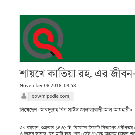
শায়খে কাতিয়া রহ. এর জীবন-
November 08 2018, 09:58
qowmipedia.com,
লিখেছেন- আবদুল্লাহ বিন সাঈদ জালালাবাদী আল-আযহারী>
৩০ রমযান, শুক্রবার ১৪৩১ হি. বিকেলে সিলেট বিভাগের প্রবীণতম
ও ঈদের আনন্দ যেন মাটি হয়ে গেল। সেই প্রখ্যাত আলেম হচ্ছেন 