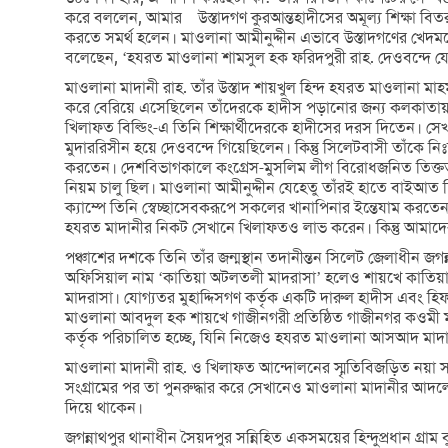
করে বললেন, আমার উস্তাদগণ কুরআন্তহাদীসের অমূল্য শিক্ষা বিত
করতে সমর্থ হলেন। মাওলানা আমীনুদ্দীন এভাবে উস্তাদগণের খেদমতে ব
বলেছেন, ‘হযরত মাওলানা শামসুল হক ফরিদপুরী রাহ. দেওবন্দে যে 
মাওলানা মাদানী রাহ. তাঁর উস্তাদ শায়খুল হিন্দ হযরত মাওলানা 
করে বেরিয়ে এসেছিলেন তাঁদেরকে হাদীস পড়ানোর জন্য কলকাতায়
খিলাফত বিল্ডিং-এ তিনি শিক্ষার্থীদেরকে হাদীসের দরস দিতেন।
মুদাররিসীন হয়ে দেওবন্দে গিয়েছিলেন। কিন্তু সিলেটবাসী তাঁকে ন
করতেন। দেশবিভাগকালে কংগ্রেস-মুসলিম লীগ বিরোধজনিত তিক্ত
নিয়ম চালু ছিল। মাওলানা আমীনুদ্দীন যেহেতু তাঁরই হাতে বাইআত ছি
ক্যাম্পে তিনি স্বেচ্ছাসেবকরূপে সকলের খানাপিনার ইন্তেযাম কর
হযরত মাদানীর নিকট সেখানে খিলাফতও লাভ করেন। কিন্তু আমাদের
পঞ্চাশের দশকে তিনি তাঁর জন্মস্থান তদানীন্তন সিলেট জেলাধীন জগন্না
অফিসিয়াল নাম ‘কাতিয়া অটলতলী মাদরাসা’ হলেও শায়খে কাতিয়ার 
মাদরাসা। যোগ্যতর মুহাদ্দিসগণ কর্তৃক একটি দারুল হাদীস এবং হিফ
মাওলানা আবদুল হক শায়খে গাজীনগরী প্রতিষ্ঠিত গাজীনগর কওমী মাদর
কর্তৃক পরিচালিত হচ্ছে, যিনি নিজেও হযরত মাওলানা আসআদ মাদান
মাওলানা মাদানী রাহ. ও খিলাফত আন্দোলনের স্মৃতিবিজড়িত নয়া
সংগ্রামের পর তা পুনরুদ্ধার করে সেখানেও মাওলানা মাদানীর আদলে 
দিয়ে থাকেন।
জগন্নাথপুর থানাধীন সৈয়দপুর সন্নিহিত একসময়ের হিন্দুপ্রধান গ