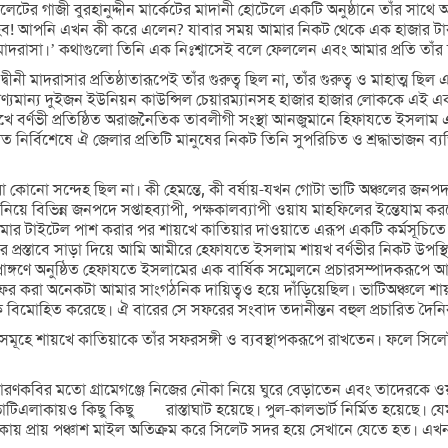
লেটের গাজী বুরহানুদ্দীন মার্কেটের মাদানী হোটেলে একটি অনুষ্ঠানে তাঁর স
 সাহেব! আপনি এখন কী করে এলেন? যাবার সময় আমার নিকট থেকে এক হাজার টাক
াদরাসা।’ কথাগুলো তিনি এক নিঃশ্বাসেই বলে ফেললেন এবং আমার প্রতি তাঁর স
 মাদরাসার প্রতিষ্ঠাতারূপেই তাঁর গুরুত্ব ছিল না, তাঁর গুরুত্ব ও মাহাত্ম ছি
মান্য দুইজন ইউনিয়ন কাউন্সিল চেয়ারম্যানসহ হাজার হাজার লোককে এই একটি
ে বর্ণভী প্রতিষ্ঠিত অরাজনৈতিক তাবলীগী সংস্থা আনজুমানে হিফাযতে ইসলাম 
ির্বিশেষে ঐ জেলার প্রতিটি মানুষের নিকট তিনি সুপরিচিত ও শ্রদ্ধাভাজন ব্যক্তিত
রো কোনো সন্দেহ ছিল না। কী হেমন্তে, কী বর্ষায়-যখন গোটা ভাটি অঞ্চলের জনপ
়ে বিভিন্ন জনপদে সপ্তাহব্যাপী, পক্ষকালব্যাপী ওয়ায মাহফিলের ইন্তেযাম
টাইটেল পাশ করার পর শায়খে কাতিয়ার দাওয়াতে এরূপ একটি কর্মসূচিতে আমি 
 প্রস্তাবে সাড়া দিয়ে আমি আমীরে হেফাযতে ইসলাম শায়খ বর্ণভীর নিকট উপস্
ল প্রাঙ্গণে অনুষ্ঠিত হেফাযতে ইসলামের এক বার্ষিক সম্মেলনে প্রচারসম্পাদক
রা অনেকটা আমার সাংগঠনিক দায়িত্বও হয়ে দাঁড়িয়েছিল। ভাটিঅঞ্চলে শায়খে 
 আমাকে বিমোহিত করেছে। ঐ বারের সে সফরের সংবাদ তদানীন্তন বহুল প্রচারিত 
োগ্রামসমূহে শায়খে কাতিয়াকে তাঁর সফরসঙ্গী ও ব্যবস্থাপকরূপে রাখতেন। ফলে
িক। চারণকবির মতো গ্রামেগঞ্জে নিজের নৌকা নিয়ে ঘুরে বেড়াতেন এবং তাদেরক
াকায়ও কিছু কিছু রাস্তাঘাট হয়েছে। পুল-কালভার্ট নির্মিত হয়েছে। যেম
কায় প্রায় পঞ্চাশ মাইল অতিক্রম করে সিলেট সদর হয়ে সেখানে যেতে হত। এখন স