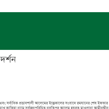
দর্শন
 এবং সর্বাধিক প্রভাবশালী আলেমের ইন্তেকালের সংবাদে রমযানের শেষ ইফতার
শায়খে কাতিয়া নামে সর্বজনপরিচিত নবতিপর আলেম হযরত মাওলানা আমীনুদ্দীন