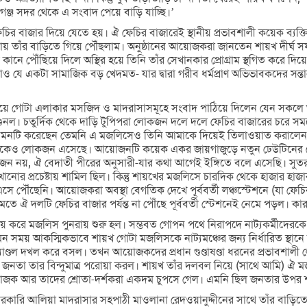
্জ সদর থেকে এ সংবাদ পেয়ে বাড়ি যাচ্ছি।’
েচির বাজার দিয়ে যেতে হয়। ঐ ফেচির বাজারেই স্থানীয় প্রভাবশালী কয়েক ব্য
য় তাঁর বাড়িতে গিয়ে পৌঁছলাম। অনুষ্ঠানের আয়োজকরা জানতেন শায়খ দীর্ঘ সফ
ানে পৌঁছিয়ে দিলে অস্থির হয়ে তিনি তাঁর সেখানকার প্রোগ্রাম স্থগিত করে দ
 যে একটা সামাজিক বড় খেদমত- যার দ্বারা গরীব ধর্মপ্রাণ অভিভাবকদের সন্তান
র দিয়ে গোটা এলাকার মসজিদ ও মাদরাসাসমূহে সংবাদ পাঠিয়ে দিলেন যেন স
ুনল। চতুর্দিক থেকে দাড়ি টুপিপরা লোকজন দলে দলে ফেচির বাজারের চরে সমব
ারে যেমনটি করেছেন তেমনি এ মজলিসেও তিনি আমাকে দিয়েই তিলাওয়াত করালেন এ
ও লোকজন এসেছে। আয়োজনটি কয়েক একর জায়গাজুড়ে নতুন ঢেউটিনের ঘেরা
 নয়, ঐ বেদাতী পীরের অনুসারী-যার কথা আগেই ইঙ্গিতে বলে এসেছি। সুতরাং 
েখানোর প্রচেষ্টায় শামিল ছিল। কিন্তু শায়খের মজলিসে চারদিক থেকে হাজার 
তখনও এসে পৌঁছেনি। আয়োজকরা অবস্থা বেগতিক দেখে পূর্ববর্তী লঞ্চস্টেশনে (যা ফ
ে ঐ দলটি ফেচির বাজার পর্যন্ত না পৌঁছে পূর্ববর্তী স্টেশনেই নেমে পড়ল। ক
় করে মজলিস পুনরায় শুরু হল। সম্ভবত গোপন পথে নিরাপদে নাট্যকর্মীদেরকে 
 সময় আকস্মিকভাবে শায়খ গোটা মজলিসকে নাট্যমঞ্চের জন্য নির্ধারিত স্থান
প্যাণ্ডল দখল করে বসল। তখন আয়োজকদের প্রধান গুণ্ডাষণ্ডা ধরনের প্রভাবশাল
িত জনতা তার বিন্দুমাত্র পরোয়া করল। শায়খ তাঁর দলবল নিয়ে (সাথে আমি) ঐ
োজক আর তাদের শ্রোতা-দর্শকরা একদম চুপসে গেল। এমনি ছিল জনতার উপর শায
রকারি আলিয়া মাদরাসার সহপাঠী মাওলানা রেদওয়ানুদ্দীনের সাথে তাঁর বাড়ি