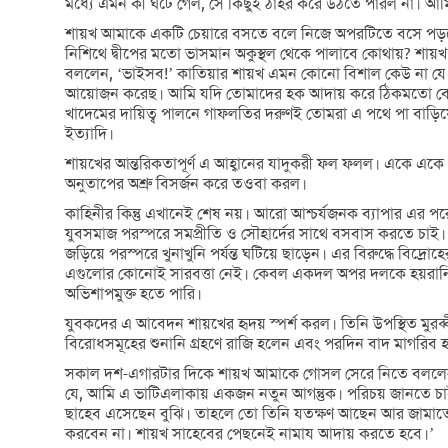
মধ্যে এমন কী ঘটে গেল, সে কিছুই ঠাহর করে উঠতে পারল না। আমি নিজ
শায়খ আমাকে একটি চেয়ারে বসতে বলে নিজে অপরটিতে বসে পড
নিশিথে দ্বীপের মতো ভাসমান অকুস্থল থেকে পালাবে কোথায়? শায়
বললেন, ‘ভাইসব!’ কাতিয়ার শায়খ এমন কোনো বিশাল কেউ না য
আয়োজন করেছ। আমি যদি তোমাদের হক আদায় করে ঠিকমতো বোঝানো
খাদেমের দায়িত্ব পালনে গাফলতির দরুণই তোমরা এ পথে পা বাড
ইত্যাদি।
শায়খের আন্তরিকতাপূর্ণ এ আহ্বানের যাদুকরী ফল ফলল। একে 
অনুতাপের অশ্রু বিসর্জন করে তওবা করল।
কাহিনীর কিন্তু এখানেই শেষ নয়। আরো আশ্চর্যজনক ব্যাপার এর প
যুবসমাজ পরস্পরে সমপ্রীতি ও সৌহার্দের সাথে বসবাস করতে চাই। আম
জড়িয়ে পরস্পরে খুনাখুনি পর্যন্ত ঘটিয়ে ছাড়েন। এর বিরুদ্ধে বি
এগুলোর কোনোই সারবত্তা নেই। কেবল একদল অপর দলকে হয়রানি
অভিশাপমুক্ত হতে পারি।
যুবকদের এ আবেদন শায়খের হৃদয় স্পর্শ করল। তিনি উপস্থিত মুরব্
বিরোধসমূহের শুনানি গ্রহণে রাজি হলেন এবং পরদিন বাদ মাগরিব 
সকাল দশ-এগারটার দিকে শায়খ আমাকে গোসল সেরে নিতে বললেন। 
যে, আমি এ ভাটিএলাকায় একজন নতুন আগন্তুক। পরিচয় জানতে চা
ছাহেব এসেছেন বুঝি। তাহলে তো তিনি যতক্ষণ আছেন আর জামাত
করবেন না। শায়খ সাহেবের পেছনেই নামায আদায় করতে হবে।’