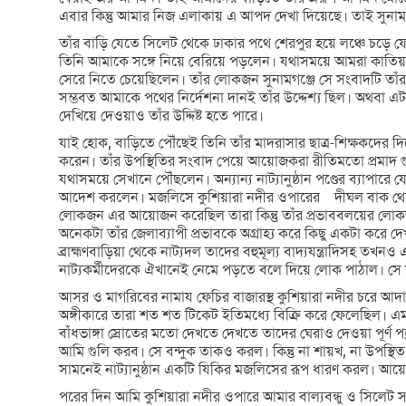
এবার কিন্তু আমার নিজ এলাকায় এ আপদ দেখা দিয়েছে। তাই সুনামগঞ
তাঁর বাড়ি যেতে সিলেট থেকে ঢাকার পথে শেরপুর হয়ে লঞ্চে চড়ে ফ
তিনি আমাকে সঙ্গে নিয়ে বেরিয়ে পড়লেন। যথাসময়ে আমরা কাতিয়া
সেরে নিতে চেয়েছিলেন। তাঁর লোকজন সুনামগঞ্জে সে সংবাদটি তাঁর ক
সম্ভবত আমাকে পথের নির্দেশনা দানই তাঁর উদ্দেশ্য ছিল। অথবা এটাও
দেখিয়ে দেওয়াও তাঁর উদ্দিষ্ট হতে পারে।
যাই হোক, বাড়িতে পৌঁছেই তিনি তাঁর মাদরাসার ছাত্র-শিক্ষকদে
করেন। তাঁর উপস্থিতির সংবাদ পেয়ে আয়োজকরা রীতিমতো প্রমাদ গ
যথাসময়ে সেখানে পৌঁছলেন। অন্যান্য নাট্যানুষ্ঠান পণ্ডের ব্যাপ
আদেশ করলেন। মজলিসে কুশিয়ারা নদীর ওপারের দীঘল বাক থেকে
লোকজন এর আয়োজন করেছিল তারা কিন্তু তাঁর প্রভাববলয়ের লোকজন
অনেকটা তাঁর জেলাব্যাপী প্রভাবকে অগ্রাহ্য করে কিছু একটা করে দ
ব্রাহ্মণবাড়িয়া থেকে নাট্যদল তাদের বহুমূল্য বাদ্যযন্ত্রাদিসহ 
নাট্যকর্মীদেরকে ঐখানেই নেমে পড়তে বলে দিয়ে লোক পাঠাল। সে মত
আসর ও মাগরিবের নামায ফেচির বাজারস্থ কুশিয়ারা নদীর চরে আদায
অঙ্গীকারে তারা শত শত টিকেট ইতিমধ্যে বিক্রি করে ফেলেছিল। এমন
বাঁধভাঙ্গা স্রোতের মতো দেখতে দেখতে তাদের ঘেরাও দেওয়া পূর্ণ 
আমি গুলি করব। সে বন্দুক তাকও করল। কিন্তু না শায়খ, না উপস্থ
সামনেই নাট্যানুষ্ঠান একটি যিকির মজলিসের রূপ ধারণ করল। আয়
পরের দিন আমি কুশিয়ারা নদীর ওপারে আমার বাল্যবন্ধু ও সিলেট স