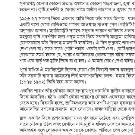
সুনামগঞ্জ জেলার কোনো প্রত্যন্ত অঞ্চলেও কোনো গান্তবাজনা, জুয়া ব
হতেন না। কৃষ্টি প্রদর্শনী ও মেলার নামে অশ্লীল নাচগান ও জুয়ার
১৯৬৬-৬৭ সালের দিকে একবার আমি নিজে তাঁর সাথে ছিলাম। যতদূর
একটি বাসা থেকে রেডিওতে গানের আওয়াজ পাওয়া গেল। বাড়িটি ছি
অনুরোধ জানান। ম্যাজিস্ট্রেট সাহেব সম্ভবত শায়খে কাতিয়ার প্রভ
মহকুমা কৃষি প্রদর্শনীর জন্য প্রস্থত মাঠে গিয়ে সরাসরি মহকুমা-হ
যোগসাজসে তাঁর বিরুদ্ধে মামলাটি হয়েছিল। ঐ দিন দুপুরেই শায়খক
দেখা গেল না। সাথে সাথে গোটা শহরে খবরটা রটে গেল। কোর্টপ্রাঙ্
বোঝাতে সমর্থ হলেন যে, শায়খে কাতিয়াকে গ্রেফতারের ঘটনা সরকারে
শায়খকে কর্তৃপক্ষ মুক্তি দিতে বাধ্য হল। এ আমার চোখে দেখা ঘটনা।
পূর্বে কথিত ঐ ম্যাজিস্ট্রেট ছিলেন নোয়াখালি নিবাসী জনাব 
তাঁর সরকারি বাসায় আমাদের দীর্ঘ আলাপচারিতা চলত। ইমাম হিসে
(১৯৭৬-১৯৯২) তিনি ইনে-কাল করেন।
একদিন শায়খ তাঁর নৌকায় করে জগন্নাথপুর থানাধীন রানীর বাজার
দিকে আসছিল। হঠাৎ একটি নৌকা শায়খের নৌকার একেবারে কাছে 
যেতে হবে। বিষয়টি হচ্ছে, ভাটিঅঞ্চলের আট-দশটি গ্রামের যুবকরা 
আমোদপ্রিয় দর্শকের সমাগম হবে সেখানে। ব্রাহ্মণবাড়িয়া থেকে রূ
রাত একটার দিকে রূপবানযাত্রা যখন খুব জমে উঠেছে এবং উপস্থিত 
সাথে নৌকায় উঠল এবং যেখানে নাট্যানুষ্ঠান হচ্ছিল সেখানে আমাদেরক
আইচ্ছইন্তু বলে লোকজন অন্ধকারে কে কোথায় পালিয়ে গেল কোনো দিশাই