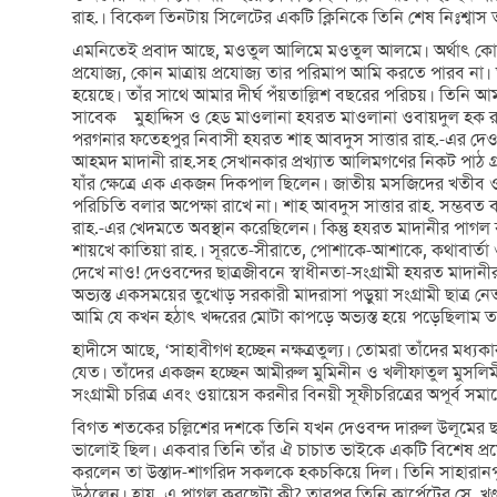
রাহ.। বিকেল তিনটায় সিলেটের একটি ক্লিনিকে তিনি শেষ নিঃশ্বাস ত্
এমনিতেই প্রবাদ আছে, মওতুল আলিমে মওতুল আলমে। অর্থাৎ কোনো এক
প্রযোজ্য, কোন মাত্রায় প্রযোজ্য তার পরিমাপ আমি করতে পারব না।
হয়েছে। তাঁর সাথে আমার দীর্ঘ পঁয়তাল্লিশ বছরের পরিচয়। তিনি
সাবেক মুহাদ্দিস ও হেড মাওলানা হযরত মাওলানা ওবায়দুল হক রাহ
পরগনার ফতেহপুর নিবাসী হযরত শাহ আবদুস সাত্তার রাহ.-এর দেওবন
আহমদ মাদানী রাহ.সহ সেখানকার প্রখ্যাত আলিমগণের নিকট পাঠ গ্র
যাঁর ক্ষেত্রে এক একজন দিকপাল ছিলেন। জাতীয় মসজিদের খতীব ও 
পরিচিতি বলার অপেক্ষা রাখে না। শাহ আবদুস সাত্তার রাহ. সম্ভবত বা
রাহ.-এর খেদমতে অবস্থান করেছিলেন। কিন্তু হযরত মাদানীর পা
শায়খে কাতিয়া রাহ.। সূরতে-সীরাতে, পোশাকে-আশাকে, কথাবার্তা ও
দেখে নাও! দেওবন্দের ছাত্রজীবনে স্বাধীনতা-সংগ্রামী হযরত মাদা
অভ্যস্ত একসময়ের তুখোড় সরকারী মাদরাসা পড়ুয়া সংগ্রামী ছাত্র
আমি যে কখন হঠাৎ খদ্দরের মোটা কাপড়ে অভ্যস্ত হয়ে পড়েছিলাম 
হাদীসে আছে, ‘সাহাবীগণ হচ্ছেন নক্ষত্রতুল্য। তোমরা তাঁদের মধ্যকা
যেত। তাঁদের একজন হচ্ছেন আমীরুল মুমিনীন ও খলীফাতুল মুসলি
সংগ্রামী চরিত্র এবং ওয়ায়েস করনীর বিনয়ী সূফীচরিত্রের অপূর্ব 
বিগত শতকের চল্লিশের দশকে তিনি যখন দেওবন্দ দারুল উলূমের ছাত্
ভালোই ছিল। একবার তিনি তাঁর ঐ চাচাত ভাইকে একটি বিশেষ প্রয
করলেন তা উস্তাদ-শাগরিদ সকলকে হকচকিয়ে দিল। তিনি সাহারানপুর 
উঠলেন। হায়, এ পাগল করছেটা কী? তারপর তিনি কার্পেটের সে খণ্