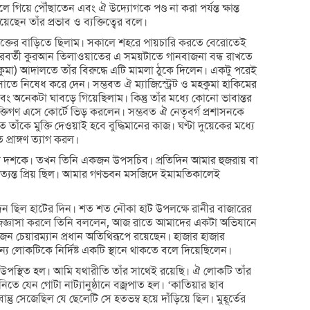
 গিয়ে পৌঁছাতেন এবং ঐ উদ্যোগকে পণ্ড না করা পর্যন্ত ক্ষান্ত
ছেন তাঁর প্রভাব ও ব্যক্তিত্বের বলে।
ক্তের বাড়িতে ছিলাম। সকালে শহরে পায়চারি করতে বেরোতেই
-পরবর্তী কুরআন তিলাওয়াতের এ সময়টাতে গানবাজনা বন্ধ রাখতে
মহকুমা) আদালতে তাঁর বিরুদ্ধে এটি মামলা ঠুকে দিলেন। একটু পরেই
 বসাতে নিষেধ করে দেন। সম্ভবত ঐ ম্যাজিস্ট্রেট ও মহকুমা হাকিমের
 অনেকটা ঘাবড়ে গিয়েছিলাম। কিন্তু তাঁর মধ্যে কোনো ভাবান্তর
তিগণ এসে কোর্টে ভিড় করলেন। সম্ভবত ঐ নেতৃবর্গ প্রশাসনকে
কে মুক্তি দেওয়াই হবে বুদ্ধিমানের কাজ। ঘণ্টা দুয়েকের মধ্যে
প্রাঙ্গণ ত্যাগ করল।
শির দশকে। তখন তিনি একজন উপসচিব। প্রতিদিন আমার হুজরায় বা
ত্যন্ত প্রিয় ছিল। আমার গণভবন মসজিদে ইমামতিকালেই
 দিন ছিল হাটের দিন। শত শত নৌকা হাট উপলক্ষে রানীর বাজারের
জিজ্ঞাসা করলে তিনি বললেন, আজ রাতে আমাদের একটা অভিযানে
জন চেয়ারম্যান প্রধান অতিথিরূপে রয়েছেন। হাজার হাজার
্য লোকটিকে নির্দিষ্ট একটি স্থানে থাকতে বলে দিয়েছিলেন।
 উপস্থিত হল। আমি যথারীতি তাঁর সাথেই রয়েছি। ঐ লোকটি তাঁর
িতে যেন গোটা নাট্যানুষ্ঠানে বজ্রপাত হল। ‘কাতিয়ার ছাব
 সেজেছিল যে ছেলেটি সে হতভম্ব হয়ে দাঁড়িয়ে ছিল। মুহূর্তের