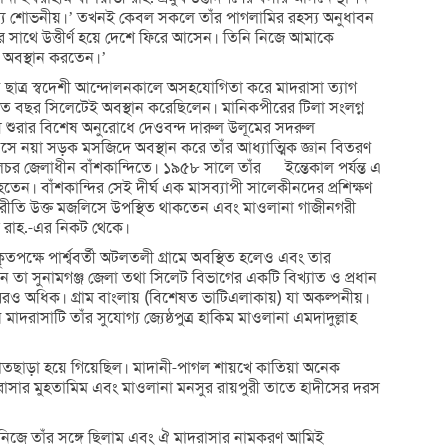
জন্য শোভনীয়।’ তখনই কেবল সকলে তাঁর পাগলামির রহস্য অনুধাবন
যের সাথে উত্তীর্ণ হয়ে দেশে ফিরে আসেন। তিনি নিজে আমাকে
ই অবস্থান করতেন।’
সব ছাত্র স্বদেশী আন্দোলনকালে অসহযোগিতা করে মাদরাসা ত্যাগ
াত বছর সিলেটেই অবস্থান করেছিলেন। মানিকপীরের টিলা সংলগ্ন
 শুরার বিশেষ অনুরোধে দেওবন্দ দারুল উলূমের সদরুল
এসে নয়া সড়ক মসজিদে অবস্থান করে তাঁর আধ্যাত্মিক জ্ঞান বিতরণ
জেলাধীন বাঁশকান্দিতে। ১৯৫৮ সালে তাঁর ইন্তেকাল পর্যন্ত এ
তেন। বাঁশকান্দির সেই দীর্ঘ এক মাসব্যাপী সালেকীনদের প্রশিক্ষণ
যথারীতি উক্ত মজলিসে উপস্থিত থাকতেন এবং মাওলানা গাজীনগরী
ী রাহ.-এর নিকট থেকে।
কৃতপক্ষে পার্শ্ববর্তী অটলতলী গ্রামে অবস্থিত হলেও এবং তার
নে তা সুনামগঞ্জ জেলা তথা সিলেট বিভাগের একটি বিখ্যাত ও প্রধান
রেরও অধিক। গ্রাম বাংলায় (বিশেষত ভাটিএলাকায়) যা অকল্পনীয়।
রাসাটি তাঁর সুযোগ্য জ্যেষ্ঠপুত্র হাকিম মাওলানা এমদাদুল্লাহ
াড়া হয়ে গিয়েছিল। মাদানী-পাগল শায়খে কাতিয়া অনেক
াদরাসার মুহতামিম এবং মাওলানা মনসুর রায়পুরী তাতে হাদীসের দরস
মি নিজে তাঁর সঙ্গে ছিলাম এবং ঐ মাদরাসার নামকরণ আমিই