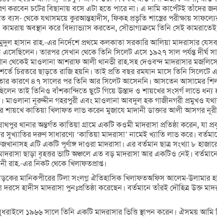
রণ করবেন চটের বিছানায় বসে এটা হতে পারে না। এ দামি কার্পেটই তাঁদের 
্যস- থেকে যথাসময়ে কুরআন্তহাদীস, ফিকহ প্রভৃতি শাস্ত্রের পরীক্ষায় সাফল্
কামরায় অবস্থান করে বিদ্যাভ্যাস করতেন, সৌভাগ্যক্রমে তিনি সেই কামরাতে
মাহমুদুল হাসান রাহ.-এর নির্দেশে প্রথমে কলকাতা সরকারি আলিয়া মাদরাসার যে
 এসেছিলেন। তারপর সেখান থেকে তিনি সিলেট এসে ১৯২৭ সাল পর্যন্ত দীর্ঘ স
 সেখান থেকেই মাওলানা আশরাফ আলী থানভী রাহ.সহ দেওবন্দ মাদরাসার মজলিসে
িঃশর্তে চিরতরে ছাড়তে রাজি হয়নি। তাই প্রতি বছর রমযান মাসে তিনি সিলেটে 
তার কারণে ৪৭ সালের পর তিনি আর সিলেট আসেননি। আসতেন আসামের শিলচর 
লেন তাই তিনিও বাঁশকান্দিতে ছুটে গিয়ে উস্তাদ ও শায়খের সংসর্গ লাভে ধন্য হ
তেন। মাওলানা নূরুদ্দীন গহরপুরী এবং মাওলানা আবদুল হক গাজীনগরী প্রমুখও 
 শায়খে কাতিয়া খিলাফত লাভ করেন মুজাযে মাদানী ডাক্তার আলী আসগর নূর
থপুর থানার অন্তর্গত কাতিয়া গ্রামে একটি কওমী মাদরাসা প্রতিষ্ঠা করেন, যা প্র
সুখ্যাতির দরুণ সাধারণ্যে ‘কাতিয়া মাদরাসা’ নামেই খ্যাতি লাভ করে। বর্তমা
জখানাসহ এটি একটি পূর্ণাঙ্গ দাওরা মাদরাসা। এর বর্তমান ছাত্র সংখ্যা ৮ হাজা
াসা ছাড়া বৃহত্তর ভাটি অঞ্চলে এত বড় মাদরাসা আর একটিও নেই। বর্তমানে মাদ
ী রাহ.-এর নিকট থেকে খিলাফতপ্রাপ্ত।
 সড়কের মানিকপীরের টিলা সংলগ্ন ঐতিহাসিক খিলাফতঅফিস আলেম-উলামার হাতছ
দরসে হাদীস মাদরাসা পুনঃপ্রতিষ্ঠা করেছেন। বর্তমানে তাঁরই দৌহিত্র উক্ত ম
্রাম বুধরাইলে ১৯৬৬ সালে তিনি একটি মাদরাসার ভিত্তি স্থাপন করেন। ঐসময় আ