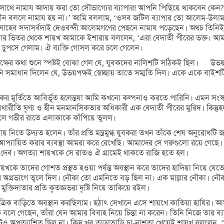
র সাথে নামায আদায় করা তো সৌভাগ্যের ব্যাপার! আপনি পিছিয়ে থাকবেন কে
াল্লীন বললে নামায হয় না।’ আমি বললাম, ‘ওসব জটিল ব্যাপার তো আলেম-উলা
 সাহেব সদাসর্বদাই দেওবন্দী আলেমগণের পেছনে নামায পড়েছেন। অথচ তিনিই
নৌকার ভিতর থেকে শায়খ আমাকে ইশারায় বললেন, ‘এরা বেদাতী পীরের ভক্ত। 
রে চুপসে গেলাম। ঐ ব্যক্তি গোসল করে চলে গেলেন।
ক্ষের কথা শুনে স্পষ্টই বোঝা গেল যে, যুবকদের নালিশটি সঠিকই ছিল। উভয় 
মাধান দিলেন যে, উভয়পক্ষই স্বেচ্ছায় তাতে সম্মতি দিল। একে একে বাইশটি
কের মূর্তিতে আবির্ভূত হলেন্তযা আমি কখনো কল্পনাও করতে পারিনি। এমন স
 যথারীতি ঘৃণ্য ও হীন মনমানসিকতার অধিকারী এক বেদাতী পীরের মুরিদ। কিন্তুহয
তুলে গভীর রাতে এলাকাকে কাঁপিয়ে তুলল।
নিতে উদ্যত হলেন। তাঁর প্রতি মন্ত্রমুগ্ধ যুবকরা তখন তাঁকে শেষ অনুরোধটি
যায়িত করার ব্যবস্থা আমরা করে রেখেছি। আমাদের সে গরুগুলো রয়ে গেছে। 
ে দেব। অগত্যা শায়খকে সে রাতও ঐ গ্রামেই থাকতে রাজি হতে হল।
 শায়খকে তাদের গোশত প্রস্থত হওয়া পর্যন্ত অবস্থান করে তাদের হাদিয়া নিয়
নৌকার অগ্রভাগে তুলে দিল। নৌকা তো এমনিতে বড় ছিল না। এক মাল্লার নৌকা।
্তিদাতার প্রতি কৃতজ্ঞভরা দৃষ্টি নিয়ে তাকিয়ে রইল।
 বাড়িতে অবস্থান করছিলাম। হঠাৎ সেখানে এসে শায়খে কাতিয়া হাযির। আমা
গেছেন, তাঁরা যেন আমার বিবাহ নিয়ে চিন্তা না করেন। তিনি নিজে তার ব্য
প্রত্যাশিত ছিল না। কিন্তু খুব তাড়াতাড়ি চা-নাশতা খেয়েই শায়খ বললেন