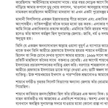
করেছিলাম ‘আমীনিয়্যাহ মাদরাসা’নামে। মাত্র বছর দেড়েক আগে সি
দাঁড়িয়ে আমার কপালে চুমু খেয়ে বললেন, ‘মাওলানা আবদুল্লাহ
নামকরণ করেছিলেন আমীনিয়া মাদরাসা তা এখন একটা পুরোদস্তুর ম
মাদানী সিলসিলার একজন ইজাযতপ্রাপ্ত পীরে কামেল এবং একাধিক দ্বীনী
আপোষহীন। বাতিলপন্তুীরা তাঁকে যমের মতো ভয় করত। এলাকার গণ্য
আমি নিজে একাধিকবার প্রত্যক্ষ করেছি। এমনিতে তিনি হযরত শায়খ
হলেও তাঁর আসল কর্মস্থল ছিল সুনামগঞ্জ জেলায়। জাতি, ধর্ম ও দলমত ন
অনুভূত হত।
তিনি যে একজন অনন্যসাধারণ আল্লাহ ওয়ালা বুযুর্গ এ ব্যাপারে কা
থাকে তখন তিনি আমীরে হেফাযতে ইসলাম হযরত শায়খে বর্ণভীকে নিয
ছিলেন তা নিজ চোখে দেখার সুযোগ আমার হয়েছে। ১৯৬৬ সালে আমার 
প্রতিটি মাহফিলে তাঁদের সাথে বক্তব্যও রেখেছি। এর আগেই শায়খের
ইসলামের প্রচারসম্পাদকের দায়িত্ব গ্রহণ করি। দরগায়ে শাহজালা
আমীরে হেফাযতে ইসলামের ডাকে সাড়া দেওয়া এবং ভাটি অঞ্চল সফর ক
ব্যক্তিত্ব। উক্ত শায়খদ্বয়ের ইখলাস ও পারস্পরিক শ্রদ্ধাবোধও
শায়খে বর্ণভীও বৃহত্তর সিলেট বিভাগের অন্যান্য জেলায় তাঁর প্র
গিয়েছিল।
শায়খে কাতিয়ার জনসংশ্লিষ্টতা ছিল তাঁর চরিত্রের এক অনন্য দ
বাহন কার্যকরীও নয় আজকের এ একবিংশ শতকেও। অবশ্য এখন ভাটিএল
ব্যবধানে অবস্থিত সুনামগঞ্জ সদরে যাওয়ার মতো কোনো রাস্তা না থা