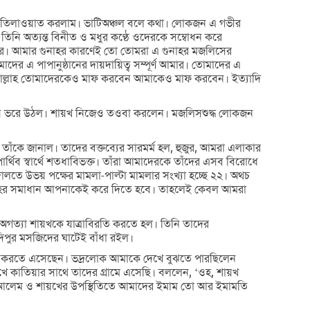
 তিলাওয়াত করলাম। ভাটিঅঞ্চল বলে কথা। লোকজন এ গভীর
তিনি অত্যন্ত বিনীত ও মধুর কণ্ঠে ওদেরকে সম্বোধন করে
ার। আমার গুনাহর কারণেই তো তোমরা এ গুনাহর মজলিসের
পাপানুষ্ঠানের দায়দায়িত্ব সম্পূর্ণ আমার। তোমাদের এ
। আল্লাহ তোমাদেরকেও মাফ করবেন আমাকেও মাফ করবেন। ইত্যাদি
য় ভরে উঠল। শায়খ নিজেও তওবা করলেন। মজলিসশুদ্ধ লোকজন
তাঁকে জানাল। তাদের বক্তব্যের সারমর্ম হল, হুজুর, আমরা এলাকার
ার্থিব স্বার্থে শতধাবিভক্ত। তাঁরা আমাদেরকে তাঁদের এসব বিরোধে
আদালতে উভয় পক্ষের মামলা-পাল্টা মামলার সংখ্যা হচ্ছে ২২। অথচ
মূহের সমাধান আপনাকেই করে দিতে হবে। তাহলেই কেবল আমরা
। অগত্যা শায়খকে যাত্রাবিরতি করতে হল। তিনি তাদের
দিপুর মসজিদের ঘাটেই বাঁধা রইল।
োসল করতে এসেছেন। ভদ্রলোক আমাকে দেখে বুঝতে পারছিলেন
কাতিয়ার সাথে তাদের গ্রামে এসেছি। বললেন, ‘ওহ, শায়খ
 আলেম ও শায়খের উপস্থিতিতে আমাদের ইমাম তো আর ইমামতি