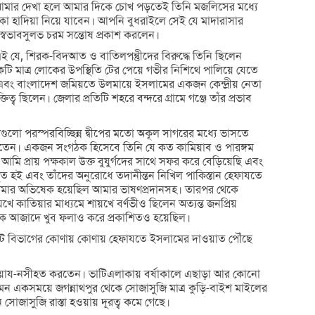
াথে আমার দেখা হলে আমার দিকে চোখ পড়তেই তিনি মজলিসের মধ্যে
া হাদিয়া নিয়ে যাবেন। আপনি বুধরাইলে সেই যে মাদারাসার
্বভাবসুলভ চরম সন্তোষ প্রকাশ করলেন।
ল এই যে, শিরক-বিদআত ও বাতিলপন্তুীদের বিরুদ্ধে তিনি ছিলেন
 মাত্র লোকের উপস্থিতি টের পেয়ে গভীর নিশিথে পালিয়ে যেতে
এবং বাংলাদেশ জমিয়তে উলমায়ে ইসলামের একজন কেন্দ্রীয় নেতা
্ব ছিলেন। জেলার প্রতিটি শহরে বন্দরে গ্রামে গঞ্জে তাঁর প্রভাব
দগুলো পরস্পরবিচ্ছিন্ন দ্বীপের মতো অকূল সাগরের মধ্যে ভাসতে
 করতেন। একজন সংগঠক হিসেবে তিনি যে কত কামিয়াব ও পারঙ্গম
প্রায় পক্ষকাল উক্ত বুযুর্গদের সাথে সফর করে বেড়িয়েছি এবং
থিত হই এবং তাঁদের অনুরোধে তদানীন্তন নিখিল পাকিস্তান হেফাযতে
রূপে আমার অভিষেক হয়েছিল আমার ভাষণপ্রদানসহ। তারপর থেকে
কাতিয়ার মাধ্যমে শায়খে বর্ণভীও ছিলেন অত্যন্ত জনপ্রিয়
দৈনিক আজাদে খুব ফলাও করে প্রকাশিতও হয়েছিল।
 সিলেট বিভাগের কোণায় কোণায় হেফাযতে ইসলামের দাওয়াত পৌঁছে
ে ওয়ায-নসীহত করতেন। ভাটিএলাকায় বর্ষাকালে এছাড়া আর কোনো
ন একসময়ে জগন্নাথপুর থেকে সোজাসুজি মাত্র কুড়ি-বাইশ মাইলের
োজাসুজি রাস্তা হওয়ায় দূরত্ব কমে গেছে।