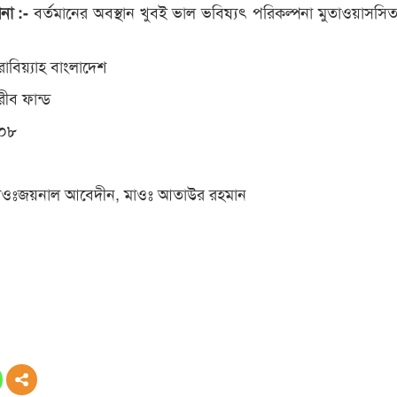
বর্তমানের অবস্থান খুবই ভাল ভবিষ্যৎ পরিকল্পনা মুতাওয়াসসিত
পনা :-
াবিয়্যাহ বাংলাদেশ
রীব ফান্ড
০৮
াওঃজয়নাল আবেদীন, মাওঃ আতাউর রহমান