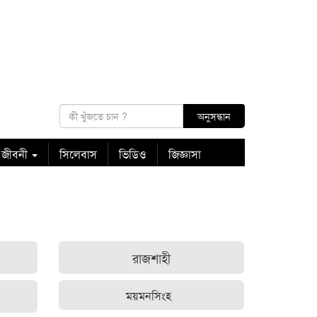
 জীবনী
সিলেবাস
ভিডিও
জিজ্ঞাসা
রাজশাহী
ময়মনসিংহ