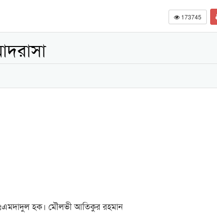
173745
মাদরাসা
ওঃএমদাদুল হক। মৌলভী আতিকুর রহমান