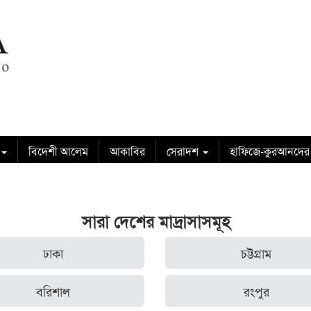
বিদেশী আলেম
আকাবির
সেরাদশ
হাফিজে-কুরআনদের
সারা দেশের মাদ্রাসাসমূহ
ঢাকা
চট্টগ্রাম
বরিশাল
রংপুর