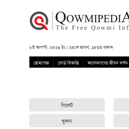
৮ই আগস্ট, ২০২৬ ইং
|
২৪শে শ্রাবণ, ১৪৩৩ বঙ্গাব্দ
হোমপেজ
বোর্ড-বিজ্ঞপ্তি
আলেমগণের জীবন দর্শন
সিলেট
খুলনা