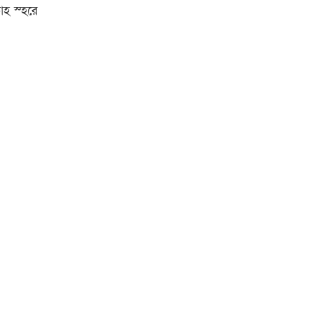
াহ স্হরে