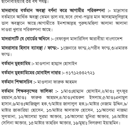
ছানোবীইয়্যাহ ৩য় বর্ষ পর্যন্ত।
মাদরাসার বর্তমান অবস্থা বর্ণনা করে আগামীর পরিকল্পনা :-
মাদ্রাসার
বর্তমানে আর্থিক অবস্থা তেমন ভাল নয়,তবে লেখা-পড়ার মান আলহামদুলিল্লাহ
ভাল অবস্থানে আছে।আগামীতে ইনশাআল্লহ পুরুষ/মহিলা আলাদা আলাদা
দাওরা খুলার পরিক্ল্পনা আছে।
মাদরাসাটি যে বোর্ডের অধিনে :-
বেফাকুল মাদারিসিল আরাবীয়া বাংলাদেশ
মাদরাসার হিসাব ব্যাবস্থা / ফান্ড:-
১/জেনারে ফান্ড,২/গরীব ফান্ড,৩/এমারত
ফান্ড।
বর্তমান মুহতামিম :-
মাওলানা হাম্মাদ হোসাইন
বর্তমান মুহতামিমের মোবাইল নাম্বার :-
০১৭১২৩৩২৭২১
বর্তমান শিক্ষাসচিব :-
মাওলানা ফারুক আহমদ
বর্তমান শিক্ষকবৃন্দের তালিকা :-
১/মাওঃহাম্মাদ হোসাইন,২/মাওঃ লুৎফুর
রহমান,৩/মাওঃ ফারুক আহমদ,৪/মাওঃখায়রুল ইসলাম,৫/মাওঃএনামুল
হাসান,৬/মাওঃআজিজুল হক,৭/মাষ্টার জালালুল হক,৮/মাষ্টার নেজাম উদ্দিন,৯/
মাষ্টার জাকারিয়া হোসেন, ১০/মাষ্টার আলতাফ হোসেন, ১১/আলেমা নাজমা
সুলতানা, ১২/আলেমা সুরমা আক্তার, ১৩/আলেমা মুনিরা আক্তার, ১৪/মাষ্টার
সেলিনা আক্তার, ১৫/মাষ্টার তাহরিন আক্তার, ১৬/মুছাঃ দিলরুবা ইয়াছমিন।