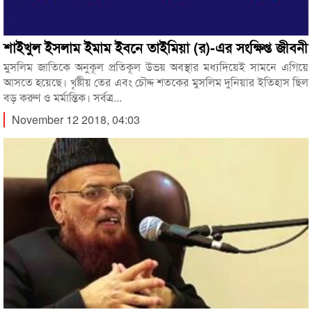
শাইখুল ইসলাম ইমাম ইবনে তাইমিয়া (র)-এর সংক্ষিপ্ত জীবনী
মুসলিম জাতিকে অনুকূল প্রতিকূল উভয় অবস্থার মধ্যদিয়েই সামনে এগিয়ে
আসতে হয়েছে। খৃষ্টীয় তের এবং চৌদ্দ শতকের মুসলিম দুনিয়ার ইতিহাস ছিল
বড় করুণ ও মর্মান্তিক। সর্বত্র...
November 12 2018, 04:03