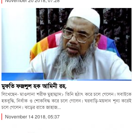
November 20 2018, 07:28
মুফতি ফজলুল হক আমিনী রহ.
লিখেছেন- মাওলানা শরীফ মুহাম্মাদ> তিনি হঠাৎ করে চলে গেলেন। সবাইকে
হতবুদ্ধি, নির্বাক ও শোকবিদ্ধ করে চলে গেলেন। ঘরবাড়ি-ময়দান শূন্য করেই
চলে গেলেন। ঝড়ের রাতে জাহাজ...
November 14 2018, 05:37