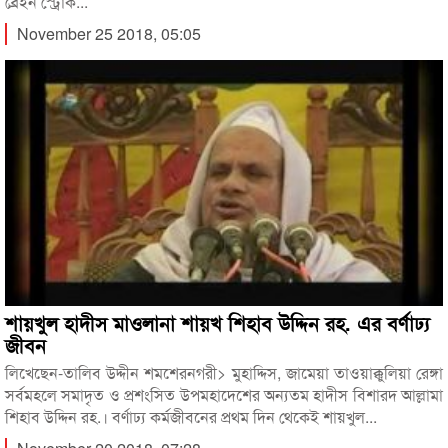
ব্রেইন স্ট্রোক...
November 25 2018, 05:05
শায়খুল হাদীস মাওলানা শায়খ শিহাব উদ্দিন রহ. এর বর্ণাঢ্য
জীবন
লিখেছেন-তালিব উদ্দীন শমশেরনগরী> মুহাদ্দিস, জামেয়া তাওয়াক্কুলিয়া রেঙ্গা
সর্বমহলে সমাদৃত ও প্রশংসিত উপমহাদেশের অন্যতম হাদীস বিশারদ আল্লামা
শিহাব উদ্দিন রহ.। বর্ণাঢ্য কর্মজীবনের প্রথম দিন থেকেই শায়খুল...