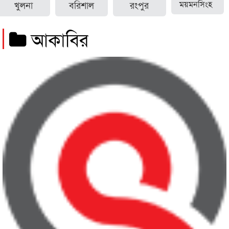
খুলনা
বরিশাল
রংপুর
ময়মনসিংহ
আকাবির