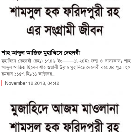
শাহ আব্দুল আজিজ মুহাদ্দিসে দেহলবী
মুহাদ্দিছে দেহলবী (রহঃ) ১৭৪৬ ইং——–১৮২৪ইং জন্ম ও বাল্যকালঃ শাহ
আব্দুল আজিজ ছিলেন শাহ ওয়ালী উল্লাহ মুহাদ্দিছে দেহলবী রহঃ এর পুত্র। ২৫
রমযান ১১৫৭ হিঃ/১১ অক্টোবর...
November 12 2018, 04:42