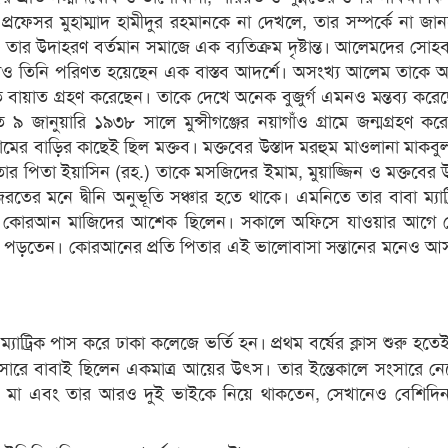
প্রফেসর মুহাম্মাদ হামীদুর রহমানকে না দেখলে, তার সম্পর্কে না জা
া। তার উদাহরণ বর্তমান সমাজে এক ব্যতিক্রম দৃষ্টান্ত। আলেমদের সো
তিনি পরিণত হয়েছেন এক বাস্তব আদর্শে। অসংখ্য আলেম তাকে আধ্
ে বায়াত গ্রহণ করেছেন। তাকে দেখে অনেক বুজুর্গ এমনও মন্তব্য করে
ত ৯ জানুয়ারি ১৯৩৮ সালে মুন্সীগঞ্জের নয়াগাঁও গ্রামে জন্মগ্রহণ ক
্রামের বাড়ির কাছেই ছিল মক্তব। মক্তবের উস্তাদ মরহুম মাওলানা মাকবু
তার পিতা ইয়াসিন (রহ.) তাকে মসজিদের ইমাম, মুয়াজ্জিন ও মক্তবের উ
তের মনে দ্বীনি অনুভূতি সঞ্চার হতে থাকে। এমনিতে তার বাবা ম্যাট
ন্তু কোরআন মাজিদের আশেক ছিলেন। সকালে অফিসে যাওয়ার আগ
পড়তেন। কোরআনের প্রতি পিতার এই ভালোবাসা সন্তানের মনেও আ
যাট্রিক পাস করে ঢাকা কলেজে ভর্তি হন। প্রথম বর্ষের ক্লাস শুরু হতে
ারে বাবাই ছিলেন একমাত্র আয়ের উৎস। তার ইন্তেকালে সংসারে ন
 মা এবং তার আরও দুই ভাইকে নিয়ে থাকতেন, সেখানেও বেশিদি