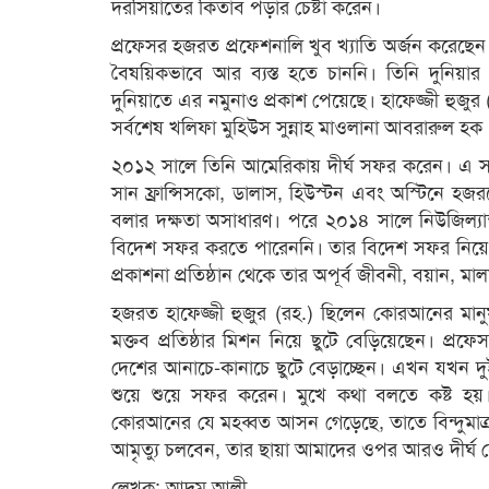
দরসিয়াতের কিতাব পড়ার চেষ্টা করেন।
প্রফেসর হজরত প্রফেশনালি খুব খ্যাতি অর্জন করেছেন
বৈষয়িকভাবে আর ব্যস্ত হতে চাননি। তিনি দুনিয়ার
দুনিয়াতে এর নমুনাও প্রকাশ পেয়েছে। হাফেজ্জী হুজ
সর্বশেষ খলিফা মুহিউস সুন্নাহ মাওলানা আবরারুল 
২০১২ সালে তিনি আমেরিকায় দীর্ঘ সফর করেন। এ সময় 
সান ফ্রান্সিসকো, ডালাস, হিউস্টন এবং অস্টিনে হজ
বলার দক্ষতা অসাধারণ। পরে ২০১৪ সালে নিউজিল্যা
বিদেশ সফর করতে পারেননি। তার বিদেশ সফর নিয়ে
প্রকাশনা প্রতিষ্ঠান থেকে তার অপূর্ব জীবনী, বয়ান, 
হজরত হাফেজ্জী হুজুর (রহ.) ছিলেন কোরআনের মানুষ
মক্তব প্রতিষ্ঠার মিশন নিয়ে ছুটে বেড়িয়েছেন। প্রফে
দেশের আনাচে-কানাচে ছুটে বেড়াচ্ছেন। এখন যখন দু
শুয়ে শুয়ে সফর করেন। মুখে কথা বলতে কষ্ট হয়। শার
কোরআনের যে মহব্বত আসন গেড়েছে, তাতে বিন্দুমাত্র
আমৃত্যু চলবেন, তার ছায়া আমাদের ওপর আরও দীর্ঘ হো
লেখক: আদম আলী