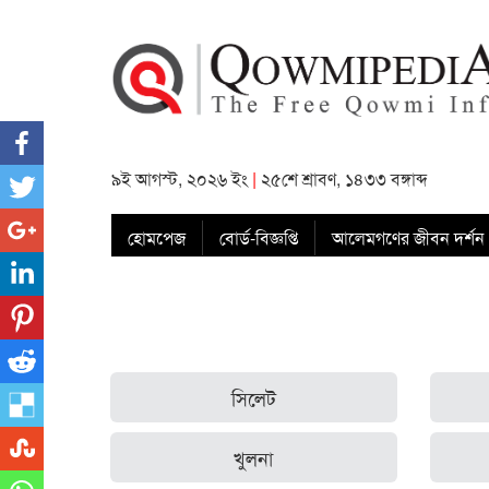
৯ই আগস্ট, ২০২৬ ইং
|
২৫শে শ্রাবণ, ১৪৩৩ বঙ্গাব্দ
হোমপেজ
বোর্ড-বিজ্ঞপ্তি
আলেমগণের জীবন দর্শন
সিলেট
খুলনা