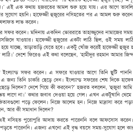
চেন।’ এই এক কথায় হজরতের আমল শুরু হয়ে যায়। এর আগে তাবল
লের সুযোগ হয়নি। হাফেজ্জী হুজুরের নসিহতের পর এ আমল শুরু করে
র খেলাফত লাভ করেন।
হজের সফর করেন। মদিনায় একদিন ভোররাতে তাহাজ্জুদের নামাজের সম
েন মসজিদে যাওয়ার। হাফেজ্জী হুজুরের একটা লাঠি ছিল, ওই সময় লাঠি
ষ হয়ে যাচ্ছে, তাড়াতাড়ি যেতে হবে। একটু খোঁজ করেই হাফেজ্জী হুজু
লাঠি।’ দেশে ফিরেও এই কথা বলেছেন, ‘হামীদুর রহমান আমার জিন্দ
্গে ইংল্যান্ড সফর করেন। এ সফরে যাওয়ার আগে তিনি ছুটি পানন
। এ জন্য তিনি চাকরি ছেড়ে দেন। ইংল্যান্ড সফরের শেষ দিকে হাফেজ্
েড়ে দিলেন? দেশে গিয়ে কী করবেন?’ হজরত বললেন, ‘হুজুর! আমি 
ভয় লাগে না।’ কথার জবাব দেওয়া হয়ে গেল। এখন একটুখানি থেমে হ
িতাবগুলো পড়ে ফেলেন। নিজে আলেম হন। নিজে মাদ্রাসা করে পড়ান।’
েন, আর কী সমাধান দিলেন?
ই নসিহত পুরোপুরি আদায় করতে পারেননি বলে আফসোস করেন। ম
গুলো পড়তে পারেননি। এজন্য এখনো এই বৃদ্ধ বয়সে সময়-সুযোগ হলে ক