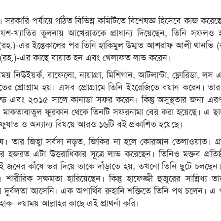
। সরকারি পর্যায়ে গঠিত বিভিন্ন কমিটিতে বিশেষজ্ঞ হিসেবে কাজ করে
 যশ-খ্যাতির তুলনায় আখেরাতকে প্রাধান্য দিয়েছেন, তিনি সফলও 
ুর (রহ.)-এর ইন্তেকালের পর তিনি হাকিমুল উম্মত আশরাফ আলী থানভি 
হক (রহ.)-এর কাছে বায়াত হন এবং খেলাফত লাভ করেন।
নিউইয়র্ক, বাফেলো, নায়াগ্রা, মিশিগান, আটলান্টা, ফ্লোরিডা, লস এ
রতের প্রোগ্রাম হয়। এসব প্রোগ্রামে তিনি ইংরেজিতে বয়ান করেন। তা
ন্ড এবং ২০১৫ সালে কানাডা সফর করেন। কিন্তু অসুস্থতার জন্য এ
 মাকতাবাতুল ফুরকান থেকে তিনটি সফরনামা বের করা হয়েছে। এ ছ
মালফুযাত ও অন্যান্য বিষয়ে আরও ১৬টি বই প্রকাশিত হয়েছে।
। তার জিহ্বা সর্বদা নড়ত, জিকির না হলে কোরআন তেলাওয়াত। গ্রা
সর হজরত এটা উত্তরাধিকার সূত্রে লাভ করেছেন। তিনিও মক্তব প্রতিষ্
ই জনের কাঁধে ভর দিয়ে তাকে দাঁড়াতে হয়, তখনো তিনি ছুটে চলছেন
ীরিক সক্ষমতা হারিয়েছেন। কিন্তু হাফেজ্জী হুজুরের সান্নিধ্য তা
 দুর্বলতা আসেনি। এক অপার্থিব রুহানি শক্তিতে তিনি পথ চলেন। এ
ক- দয়াময় আল্লাহর কাছে এই প্রাথর্না করি।