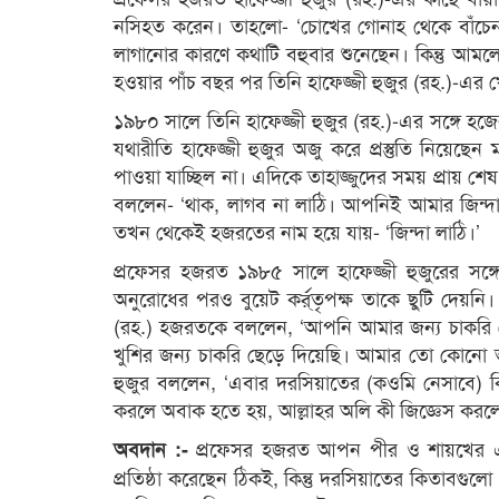
নসিহত করেন। তাহলো- ‘চোখের গোনাহ থেকে বাঁ
লাগানোর কারণে কথাটি বহুবার শুনেছেন। কিন্তু আম
হওয়ার পাঁচ বছর পর তিনি হাফেজ্জী হুজুর (রহ.)-এ
১৯৮০ সালে তিনি হাফেজ্জী হুজুর (রহ.)-এর সঙ্গে 
যথারীতি হাফেজ্জী হুজুর অজু করে প্রস্তুতি নিয়েছ
পাওয়া যাচ্ছিল না। এদিকে তাহাজ্জুদের সময় প্রায় শে
বললেন- ‘থাক, লাগব না লাঠি। আপনিই আমার জিন্দা 
তখন থেকেই হজরতের নাম হয়ে যায়- ‘জিন্দা লাঠি।’
প্রফেসর হজরত ১৯৮৫ সালে হাফেজ্জী হুজুরের সঙ
অনুরোধের পরও বুয়েট কর্র্তৃপক্ষ তাকে ছুটি দেয়নি
(রহ.) হজরতকে বললেন, ‘আপনি আমার জন্য চাকরি ছ
খুশির জন্য চাকরি ছেড়ে দিয়েছি। আমার তো কোনো 
হুজুর বললেন, ‘এবার দরসিয়াতের (কওমি নেসাবে) ক
করলে অবাক হতে হয়, আল্লাহর অলি কী জিজ্ঞেস করল
প্রফেসর হজরত আপন পীর ও শায়খের এ
অবদান :-
প্রতিষ্ঠা করেছেন ঠিকই, কিন্তু দরসিয়াতের কিতাব