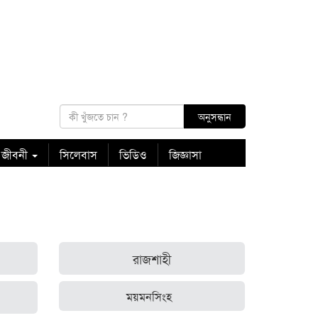
 জীবনী
সিলেবাস
ভিডিও
জিজ্ঞাসা
রাজশাহী
ময়মনসিংহ