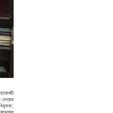
হাফেজ্জী
 (নামের
বিমুখতা,
িক আমলের