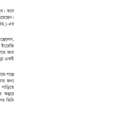
ছেন। তবে
হয়েছেন।
(রহ.)-এর
ঞ্জেলেস,
র ইংরেজি
রপরে আর
াড়া একই
মে-গঞ্জে
ঠার জন্য
। গাড়িতে
র অন্তরে
 পথ তিনি