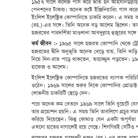
১৯৫৭ সালে কলেজ পাস করে ভর্তি হন আহসানউল্লাহ 
পেনশনের টাকায়। অনেক কষ্টে ইঞ্জিনিয়ারিং পাস করে
ইংলিশ ইলেক্ট্রিক কোম্পানিতে চাকরি করেন। এ সম
(রহ.)-এর সঙ্গে। তিনি অনেক বড় আলেম ছিলেন। তার
হজরতের পারদর্শিতা মাওলানা আবদুল্লাহ হুজুরের সঙ্গ
১৯৬৫ সালে হজরত কোম্পানি থেকে ট্রেনি
কর্ম জীবন :-
হজরতের দ্বীনি অনুভূতি অনেক বেড়ে যায়, তিনি দ
নিয়ে দিন-রাত পড়ে থাকতেন, তাহাজ্জুদ পড়তেন। ১
হাফেজ ও আলেম।
ইংলিশ ইলেক্ট্রিক কোম্পানিতে হজরতের ব্যাপক পরিচ
ওঠেন। ১৯৬৯ সালের শুরুর দিকে কোম্পানির প্রোডাক্
লোভনীয় চাকরিটি ছেড়ে দেন।
পরে অনেক কম বেতনে ১৯৬৯ সালে তিনি বুয়েটে যোগ 
তার প্রমোশন হয়নি। এ সময় তিনি তাবলিগে প্রচুর সময় 
করিয়ে দিয়েছেন। কিন্তু কোথাও যেন একটা অপূর্ণতা
এখনো হাতের নাগালেই রয়ে গেছে। শিগগিরই সেটিও পূর
প্রফেসর হজরত হাফেজ্জী হুজুর (রহ.)-এর কাছে বা