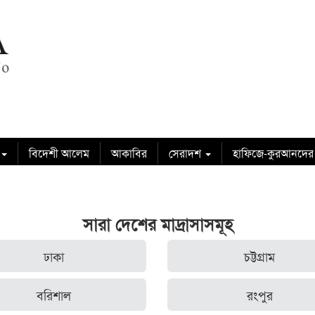
বিদেশী আলেম
আকাবির
সেরাদশ
হাফিজে-কুরআনদের
সারা দেশের মাদ্রাসাসমূহ
ঢাকা
চট্টগ্রাম
বরিশাল
রংপুর