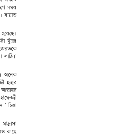
িগে সময়
ন। বায়াত
য় হয়েছে।
টা খুঁজে
র হজরতকে
া লাঠি।’
ি। অনেক
জী হুজুর
আল্লাহর
াফেজ্জী
 চিন্তা
াদ্রাসা
ারও কাছে