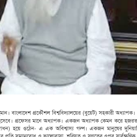
রহমান। বাংলাদেশ প্রকৌশল বিশ্ববিদ্যালয়ের (বুয়েট) সহকারী অধ্যাপক। 
ত হিসেবে। প্রফেসর মানে অধ্যাপক। একজন অধ্যাপক কেমন করে হজরত
সম্বোধন) হয়ে ওঠেন- এ এক অবিশ্বাস্য গল্প। একজন মানুষের দুনিয়া
দের প্রতি সম্মানবোধ ও ভালোবাসা, শরিয়ত ও সুন্নতের ওপর সার্বক্ষণ