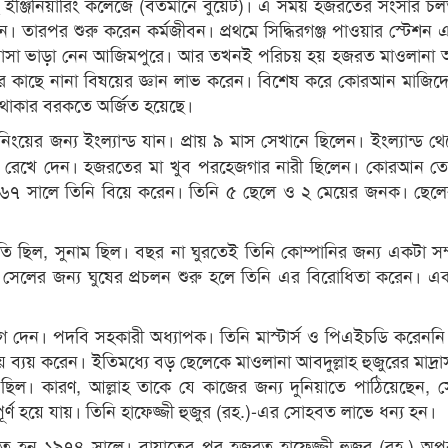
ইঞ্জিনিয়ারিং কলেজে (বর্তমানে বুয়েট)। এ সময় হজরতের সংসার চল
ন। তারপর শুরু করেন কর্মজীবন। প্রথমে সিদ্ধিরগঞ্জ পাওয়ার স্টেশন
য় বাসা ভাড়া নেন আজিমপুরে। আর তখনই পরিচয় হয় হজরত মাওলানা আব
 কাছে নানা বিষয়ের জ্ঞান লাভ করেন। বিশেষ করে কোরআন মাজিদের ক
ে থাকার বরকতে অর্জিত হয়েছে।
ংয়ের জন্য ইংল্যান্ড যান। প্রায় ৯ মাস সেখানে ছিলেন। ইংল্যান্ড থ
াড়ি রেখে দেন। হজরতের মা খুব পরহেজগার নারী ছিলেন। কোরআন ত
৯৬৭ সালে তিনি বিয়ে করেন। তিনি ৫ ছেলে ও ২ মেয়ের জনক। ছেলে
িতি ছিল, সুনাম ছিল। বছর না ঘুরতেই তিনি কোম্পানির জন্য একটা স
ট সেলের জন্য ঘুষের প্রচলন শুরু হলে তিনি এর বিরোধিতা করেন। এক
দেন। পদবি সহকারী অধ্যাপক। তিনি মাস্টার্স ও পিএইচডি করেননি।
ব্যয় করেন। ইতিমধ্যে বড় ছেলেকে মাওলানা আবদুল্লাহ হুজুরের মাদ্রাস
 ছিল। কারণ, আল্লাহ তাকে যে কাজের জন্য দুনিয়াতে পাঠিয়েছেন, 
্ণ হয়ে যায়। তিনি হাফেজ্জী হুজুর (রহ.)-এর সোহবত লাভে ধন্য হন।
য়াত হন ১৯৭৪ সালে। বায়াতের পর হজরত হাফেজ্জী হুজুর (রহ.) অপূর