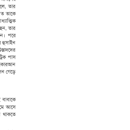
নলে, তার
হবত তাকে
যাত্মিক
ছেন, তার
রেন। পরে
ল হুসাইন
স্তাদদের
্রিক পাস
ে কোরআন
সন গেড়ে
ই বাবাকে
েমে আসে
ন থাকতে